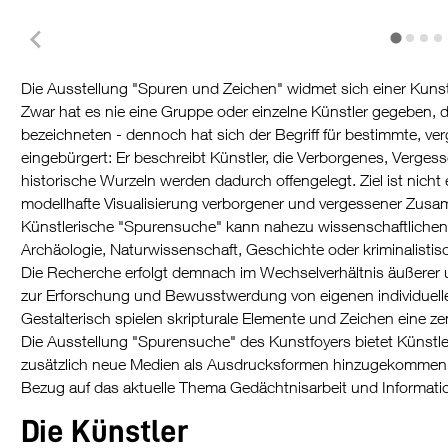
Die Ausstellung "Spuren und Zeichen" widmet sich einer Kuns
Zwar hat es nie eine Gruppe oder einzelne Künstler gegeben, d
bezeichneten - dennoch hat sich der Begriff für bestimmte, v
eingebürgert: Er beschreibt Künstler, die Verborgenes, Verges
historische Wurzeln werden dadurch offengelegt. Ziel ist nic
modellhafte Visualisierung verborgener und vergessener Zu
Künstlerische "Spurensuche" kann nahezu wissenschaftlichen
Archäologie, Naturwissenschaft, Geschichte oder kriminalistisc
Die Recherche erfolgt demnach im Wechselverhältnis äußerer u
zur Erforschung und Bewusstwerdung von eigenen individuell
Gestalterisch spielen skripturale Elemente und Zeichen eine ze
Die Ausstellung "Spurensuche" des Kunstfoyers bietet Künstle
zusätzlich neue Medien als Ausdrucksformen hinzugekommen s
Bezug auf das aktuelle Thema Gedächtnisarbeit und Informat
Die Künstler