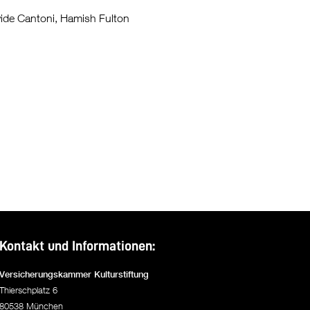
ide Cantoni, Hamish Fulton
Kontakt und Informationen:
Versicherungskammer Kulturstiftung
Thierschplatz 6
80538 München